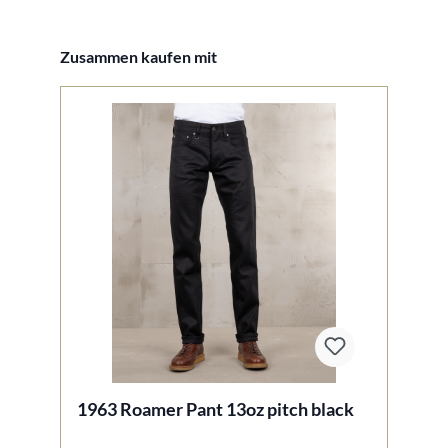
Produktgalerie überspringen
Zusammen kaufen mit
1963 Roamer Pant 13oz pitch black
1