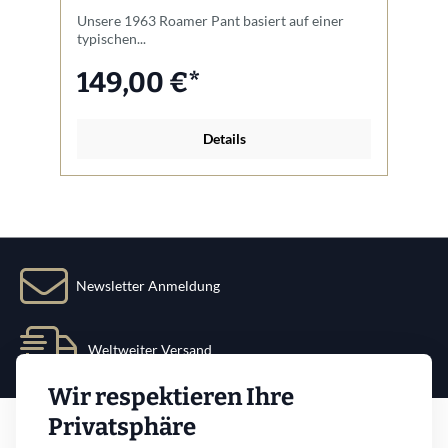
Unsere 1963 Roamer Pant basiert auf einer
De
typischen...
US
149,00 €*
Details
Newsletter Anmeldung
Weltweiter Versand
Wir respektieren Ihre
Service
Privatsphäre