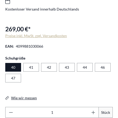
Kostenloser Versand innerhalb Deutschlands
269,00 €*
Preise inkl. MwSt. zzgl. Versandkosten
EAN:
4099881030066
auswählen
Schuhgröße
40
41
42
43
44
46
47
Wie wir messen
Pr
Stück