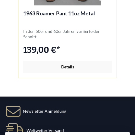
1963 Roamer Pant 11oz Metal
1
In den 50er und 60er Jahren variierte der
Be
Schnitt...
um
139,00 €*
Details
Newsletter Anmeldung
Weltweiter Versand