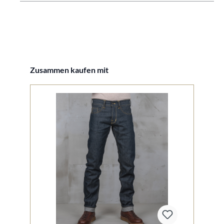
Produktgalerie überspringen
Zusammen kaufen mit