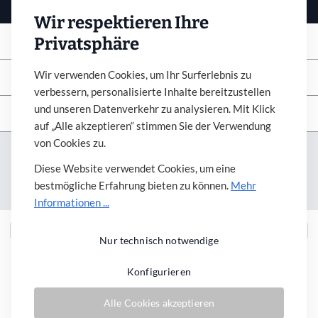
Wir respektieren Ihre
Service
Privatsphäre
Info
Wir verwenden Cookies, um Ihr Surferlebnis zu
verbessern, personalisierte Inhalte bereitzustellen
und unseren Datenverkehr zu analysieren. Mit Klick
Newsletter abonnieren
auf „Alle akzeptieren“ stimmen Sie der Verwendung
von Cookies zu.
Impressum
Widerrufsrecht
AGB
Diese Website verwendet Cookies, um eine
Zahlung und Versand
Datenschutz
bestmögliche Erfahrung bieten zu können.
Mehr
Information zur Barrierefreiheit
Cookie Einstellungen
Informationen ...
Nur technisch notwendige
Konfigurieren
* Alle Preise inkl. gesetzl. Mehrwertsteuer zzgl.
Versandkosten
und ggf.
Alle Cookies akzeptieren
Nachnahmegebühren, wenn nicht anders angegeben.