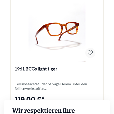
1961 BCGs light tiger
Celluloseacetat - der Selvage Denim unter den
Brillenwerkstoffen....
119,00 €*
Wir respektieren Ihre
Ähnliche Artikel