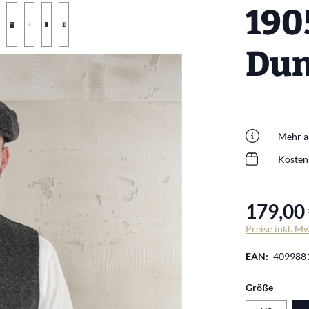
190
Dun
Mehr al
Kosten
179,00 
Preise inkl. M
EAN:
409988
auswäh
Größe