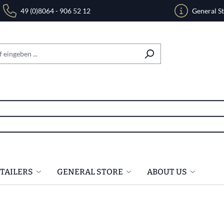
49 (0)8064 - 906 52 12
General S
ETAILERS
GENERAL STORE
ABOUT US