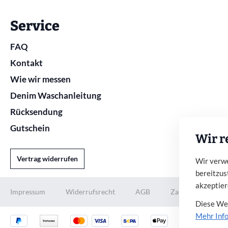
Service
FAQ
Kontakt
Wie wir messen
Denim Waschanleitung
Rücksendung
Gutschein
Wir r
Vertrag widerrufen
Wir verwe
bereitzus
akzeptier
Impressum
Widerrufsrecht
AGB
Zahlung und Vers
Diese Web
Mehr Info