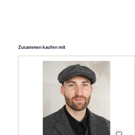
Produktgalerie überspringen
Zusammen kaufen mit