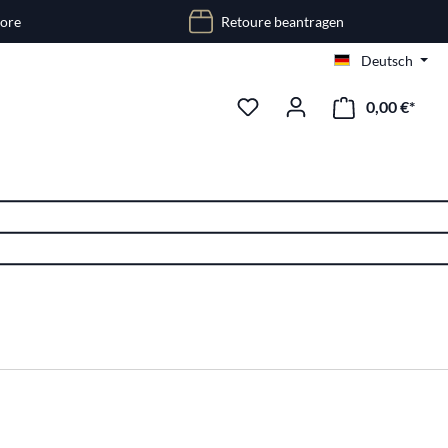
tore
Retoure beantragen
Deutsch
0,00 €*