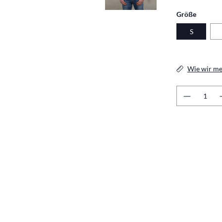
auswäh
Größe
S
Wie wir me