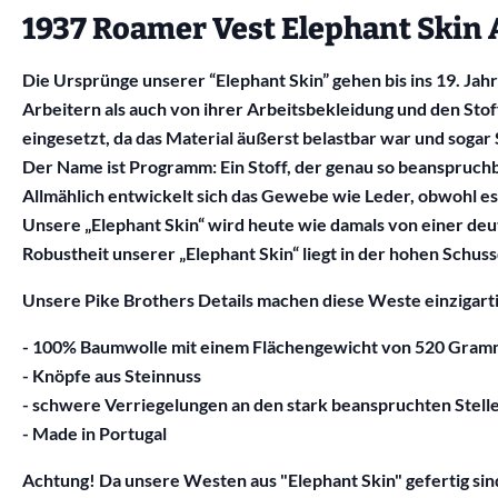
1937 Roamer Vest Elephant Skin 
Die Ursprünge unserer “Elephant Skin” gehen bis ins 19. J
Arbeitern als auch von ihrer Arbeitsbekleidung und den Stof
eingesetzt, da das Material äußerst belastbar war und sog
Der Name ist Programm: Ein Stoff, der genau so beanspruchba
Allmählich entwickelt sich das Gewebe wie Leder, obwohl e
Unsere „Elephant Skin“ wird heute wie damals von einer de
Robustheit unserer „Elephant Skin“ liegt in der hohen Schu
Unsere Pike Brothers Details machen diese Weste einzigarti
- 100% Baumwolle mit einem Flächengewicht von 520 Gra
- Knöpfe aus Steinnuss
- schwere Verriegelungen an den stark beanspruchten Stell
- Made in Portugal
Achtung! Da unsere Westen aus "Elephant Skin" gefertig sin