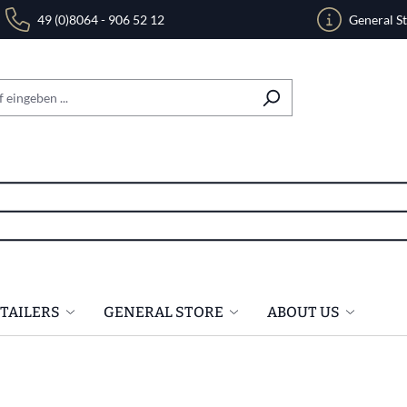
49 (0)8064 - 906 52 12
General S
ETAILERS
GENERAL STORE
ABOUT US