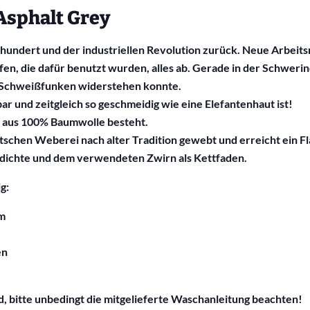
Asphalt Grey
ahrhundert und der industriellen Revolution zurück. Neue Arbe
fen, die dafür benutzt wurden, alles ab. Gerade in der Schweri
ar Schweißfunken widerstehen konnte.
r und zeitgleich so geschmeidig wie eine Elefantenhaut ist!
s aus 100% Baumwolle besteht.
utschen Weberei nach alter Tradition gewebt und erreicht ein
ssdichte und dem verwendeten Zwirn als Kettfaden.
g:
mm
en
d, bitte unbedingt die mitgelieferte Waschanleitung beachten!