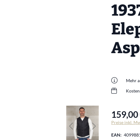
193
Ele
Asp
Mehr al
Kosten
159,00 
Preise inkl. M
EAN:
409988