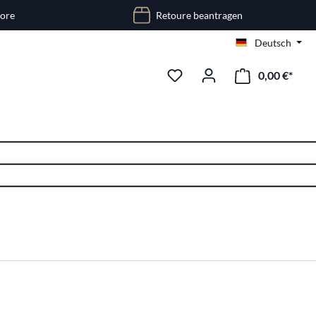
tore
Retoure beantragen
Deutsch
0,00 €*