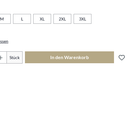
len
M
L
XL
2XL
3XL
ssen
Produkt Anzahl: Gib den gewünschte
In den Warenkorb
Stück