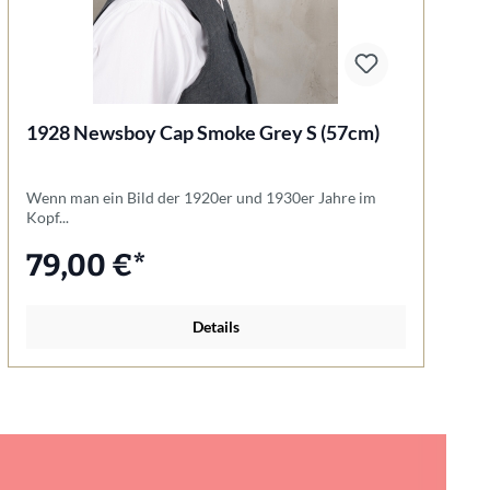
1928 Newsboy Cap Smoke Grey S (57cm)
1
Wenn man ein Bild der 1920er und 1930er Jahre im
Au
Kopf...
St
79,00 €*
Details