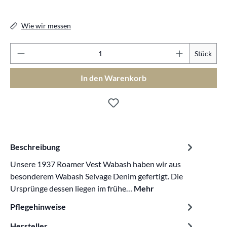
Wie wir messen
Pr
Stück
In den Warenkorb
Beschreibung
Unsere 1937 Roamer Vest Wabash haben wir aus
besonderem Wabash Selvage Denim gefertigt. Die
Ursprünge dessen liegen im frühe…
Mehr
Pflegehinweise
Hersteller