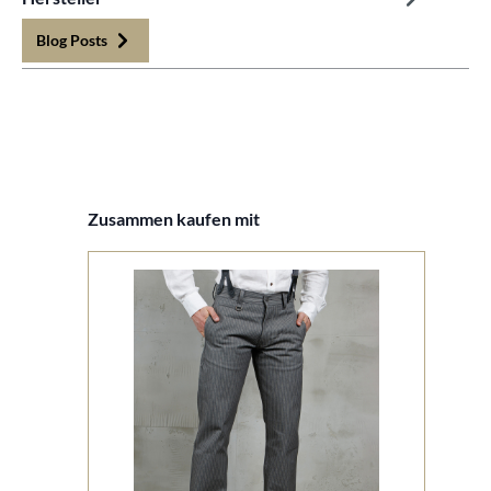
Blog Posts
Produktgalerie überspringen
Zusammen kaufen mit