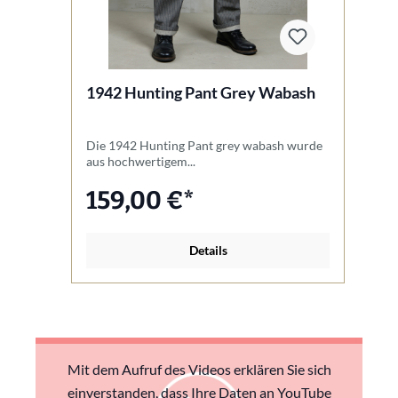
1942 Hunting Pant Grey Wabash
1
M
Die 1942 Hunting Pant grey wabash wurde
U
aus hochwertigem...
N
159,00 €*
Details
Mit dem Aufruf des Videos erklären Sie sich
einverstanden, dass Ihre Daten an YouTube