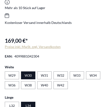
Mehr als 10 Stück auf Lager
Kostenloser Versand innerhalb Deutschlands
169,00 €*
Preise inkl. MwSt. zzgl. Versandkosten
EAN:
4099881042304
auswählen
Weite
W29
W30
W31
W32
W33
W34
W36
W38
W40
W42
auswählen
Länge
L32
L34