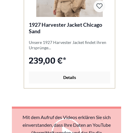
1927 Harvester Jacket Chicago
1
Sand
Unsere 1927 Harvester Jacket findet ihren
Un
Ursprünge...
So
239,00 €*
Details
Mit dem Aufruf des Videos erklären Sie sich
einverstanden, dass Ihre Daten an YouTube
übermittelt werden und das Sie die