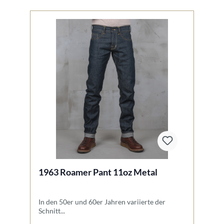
1963 Roamer Pant 11oz Metal
1
In den 50er und 60er Jahren variierte der
De
Schnitt...
"T