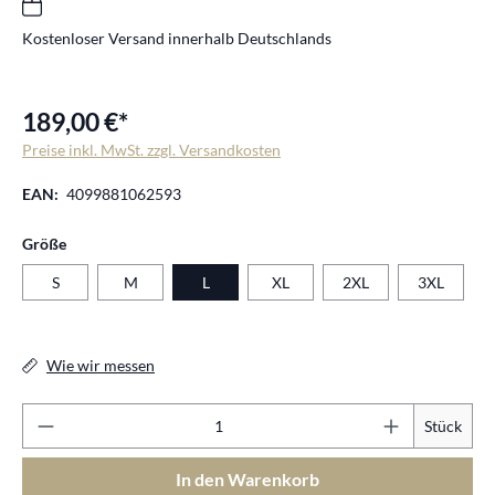
Kostenloser Versand innerhalb Deutschlands
189,00 €*
Preise inkl. MwSt. zzgl. Versandkosten
EAN:
4099881062593
auswählen
Größe
S
M
L
XL
2XL
3XL
Wie wir messen
Pr
Stück
In den Warenkorb