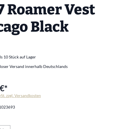
7 Roamer Vest
cago Black
s 10 Stück auf Lager
loser Versand innerhalb Deutschlands
€*
wSt. zzgl. Versandkosten
1023693
len