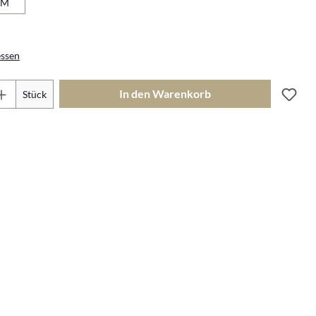
M
ssen
Produkt Anzahl: Gib den gewünschte
In den Warenkorb
Stück