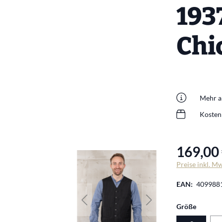
193
Chi
Mehr al
Kosten
169,00 
Preise inkl. M
EAN:
409988
auswäh
Größe