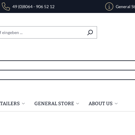
49 (0)8064 - 906 52 12
General S
ETAILERS
GENERAL STORE
ABOUT US