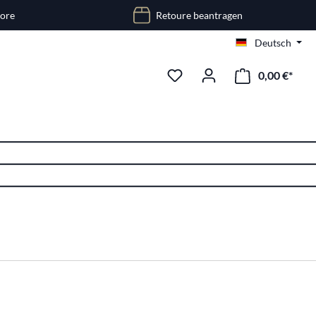
tore
Retoure beantragen
Deutsch
0,00 €*