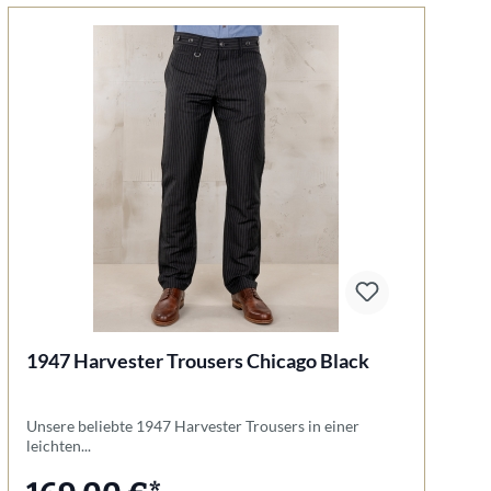
1947 Harvester Trousers Chicago Black
1
Unsere beliebte 1947 Harvester Trousers in einer
U
leichten...
sc